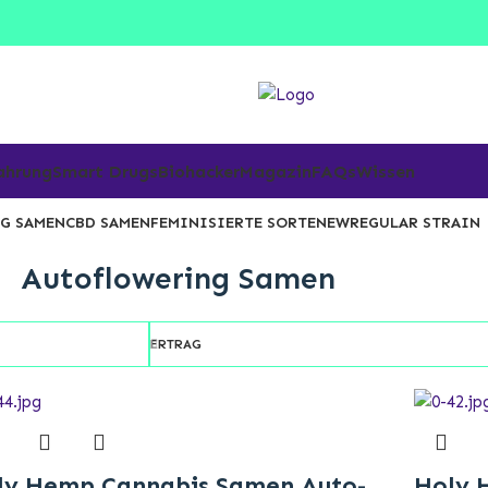
ahrung
Smart Drugs
Biohacker
Magazin
FAQs
Wissen
G SAMEN
CBD SAMEN
FEMINISIERTE SORTE
NEW
REGULAR STRAIN
Autoflowering Samen
ERTRAG
ly Hemp Cannabis Samen Auto-
Holy 