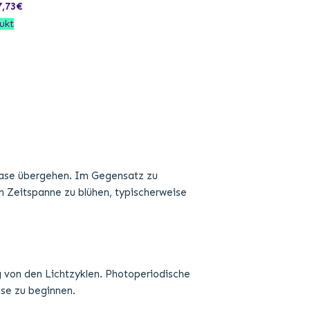
7,73
€
ukt
phase übergehen. Im Gegensatz zu
 Zeitspanne zu blühen, typischerweise
g von den Lichtzyklen. Photoperiodische
ase zu beginnen.