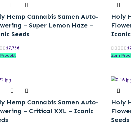
ly Hemp Cannabis Samen Auto-
Holy 
owering – Super Lemon Haze –
Flower
nic Seeds
Iconic
17,73
€
1
Produkt
Zum Prod
ly Hemp Cannabis Samen Auto-
Holy 
wering – Critical XXL – Iconic
Flower
eds
Seeds