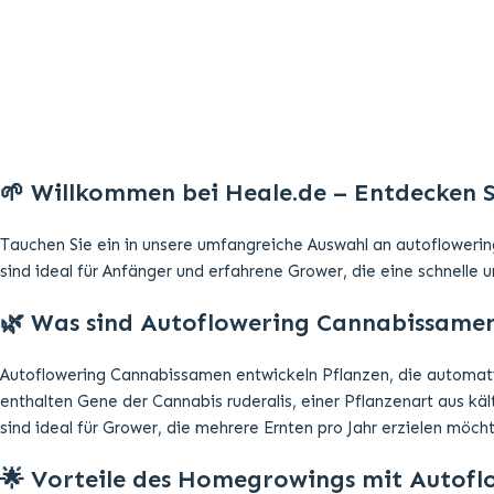
🌱 Willkommen bei Heale.de – Entdecken 
Was is
H4
Tauchen Sie ein in unsere umfangreiche Auswahl an autofloweri
sind ideal für Anfänger und erfahrene Grower, die eine schnelle 
Mehr
🌿 Was sind Autoflowering Cannabissame
Autoflowering Cannabissamen entwickeln Pflanzen, die automatis
enthalten Gene der Cannabis ruderalis, einer Pflanzenart aus käl
sind ideal für Grower, die mehrere Ernten pro Jahr erzielen möch
🌟 Vorteile des Homegrowings mit Autof