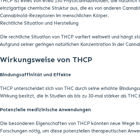
THCP unterscheidet sich von THC durch seine erhöhte Bindungsa
Wirkung besitzt, die in Studien als bis zu 30-mal stärker als THC
Potenzielle medizinische Anwendungen
Die besonderen Eigenschaften von THCP könnten neue Wege in d
Forschungen nötig, um diese potenziellen therapeutischen Anw
Risiken und Nebenwirkungen
Sicherheitsbedenken und Forschungslage
Da THCP stärker als THC wirkt, ist es wichtig, potenzielle Nebe
Ähnlichkeit zu THC könnten die Nebenwirkungen ähnlich, jedoch i
Unterschied zu synthetischen Cannabinoiden
Im Vergleich zu synthetischen Cannabinoiden, die oft als Voll
Cannabinoid. Dennoch ist Vorsicht geboten, da es ebenfalls ein p