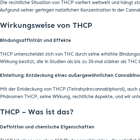
Mit der Entdeckung von THCP (Tetrahydrocannabiphorol), auch a
Phänomen THCP, seine Wirkung, rechtliche Aspekte, und wir unt
THCP – Was ist das?
Definition und chemische Eigenschaften
THCP ist eines von etwa 150 Phytocannabinoiden, die natürlich i
einzigartige chemische Struktur aus, die es von anderen Cannabi
Cannabinoid-Rezeptoren im menschlichen Körper.
Rechtliche Situation und Herstellung
Die rechtliche Situation von THCP variiert weltweit und hängt s
Aufgrund seiner geringen natürlichen Konzentration in der Cann
Wirkungsweise von THCP
Bindungsaffinität und Effekte