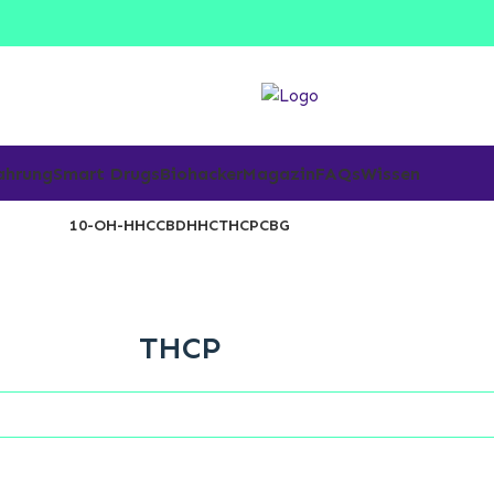
ahrung
Smart Drugs
Biohacker
Magazin
FAQs
Wissen
10-OH-HHC
CBD
HHC
THCP
CBG
THCP