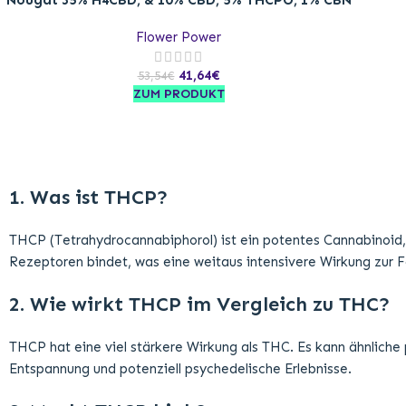
Nougat 35% H4CBD, & 10% CBD, 5% THCPO, 1% CBN
Flower Power
41,64
€
53,54
€
ZUM PRODUKT
1. Was ist THCP?
THCP (Tetrahydrocannabiphorol) ist ein potentes Cannabinoid, 
Rezeptoren bindet, was eine weitaus intensivere Wirkung zur F
2. Wie wirkt THCP im Vergleich zu THC?
THCP hat eine viel stärkere Wirkung als THC. Es kann ähnliche 
Entspannung und potenziell psychedelische Erlebnisse.