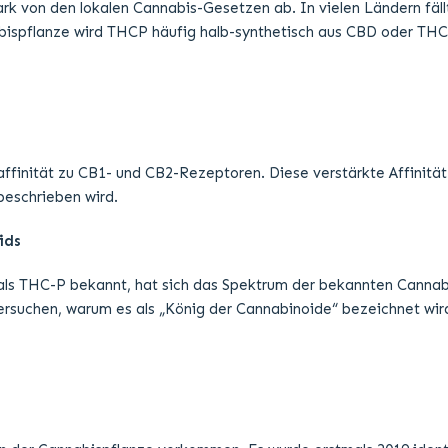
ls THC-P bekannt, hat sich das Spektrum der bekannten Cannabin
ersuchen, warum es als „König der Cannabinoide“ bezeichnet wir
n der Cannabispflanze vorkommen. Es wurde erstmals 2019 identif
noiden unterscheidet. Mit seiner längeren Alkyl-Seitenkette zei
tark von den lokalen Cannabis-Gesetzen ab. In vielen Ländern fäl
abispflanze wird THCP häufig halb-synthetisch aus CBD oder THC 