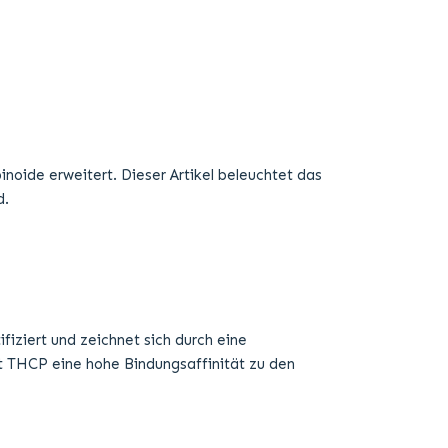
iziert und zeichnet sich durch eine
gt THCP eine hohe Bindungsaffinität zu den
lt es unter die gleichen Regelungen wie THC.
hergestellt.
t könnte erklären, warum THCP eine so potente