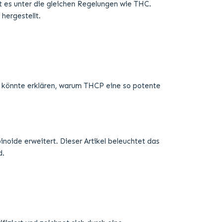
oide erweitert. Dieser Artikel beleuchtet das
d.
iziert und zeichnet sich durch eine
gt THCP eine hohe Bindungsaffinität zu den
lt es unter die gleichen Regelungen wie THC.
hergestellt.