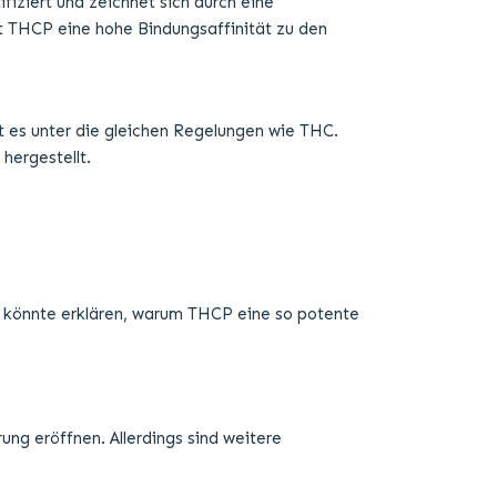
t könnte erklären, warum THCP eine so potente
g eröffnen. Allerdings sind weitere
nige Studien zu THCP, aber aufgrund seiner
, ist THCP ein natürlich vorkommendes