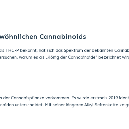
n der Cannabispflanze vorkommen. Es wurde erstmals 2019 identif
noiden unterscheidet. Mit seiner längeren Alkyl-Seitenkette zei
tark von den lokalen Cannabis-Gesetzen ab. In vielen Ländern fäl
abispflanze wird THCP häufig halb-synthetisch aus CBD oder THC 
ffinität zu CB1- und CB2-Rezeptoren. Diese verstärkte Affinitä
 beschrieben wird.
ids