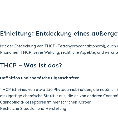
Definition und chemische Eigenschaften
THCP ist eines von etwa 150 Phytocannabinoiden, die natürlich i
einzigartige chemische Struktur aus, die es von anderen Cannabi
Cannabinoid-Rezeptoren im menschlichen Körper.
Rechtliche Situation und Herstellung
Die rechtliche Situation von THCP variiert weltweit und hängt s
Aufgrund seiner geringen natürlichen Konzentration in der Cann
Wirkungsweise von THCP
Bindungsaffinität und Effekte
THCP unterscheidet sich von THC durch seine erhöhte Bindungsa
Wirkung besitzt, die in Studien als bis zu 30-mal stärker als THC
Einleitung: Entdeckung eines außergewöhnlichen Cannabino