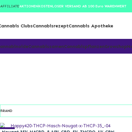
Growtalk
AFFILIATE
AKTIONEN
KOSTENLOSER VERSAND AB 100 Euro WARENWERT
Cannabis Clubs
Cannabisrezept
Cannabis Apotheke
annabinoide
Cannabissamen
Cannabispflanzen
Growshop
N
BRAND
-22%