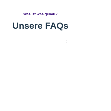
Was ist was genau?
Unsere FAQs
 das?
CBD
Was ist das?
THCP
ewöhnlichen Cannabinoids
Mehr
ls THC-P bekannt, hat sich das Spektrum der bekannten Cannabin
ersuchen, warum es als „König der Cannabinoide“ bezeichnet wir