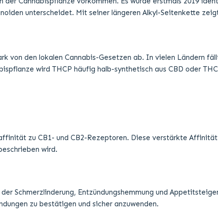
ffinität zu CB1- und CB2-Rezeptoren. Diese verstärkte Affinitä
 beschrieben wird.
er Schmerzlinderung, Entzündungshemmung und Appetitsteigerun
endungen zu bestätigen und sicher anzuwenden.
nwirkungen und Risiken zu berücksichtigen. Es gibt bisher nur we
ntensiver sein.
agonisten wirken und schwere Nebenwirkungen verursachen können
otenter Agonist ist.