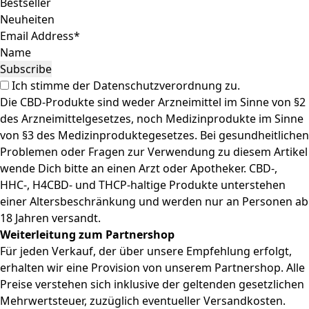
Mehrwertsteuer, zuzüglich eventueller Versandkosten.
Bitte beachte, dass sich die Preise seit dem letzten Update
verändert haben können. Informationen zum Produkt-
Ranking findest Du hier.
Search
Menu
Categories
Magazin
FAQ
Fragen & Antworten zur Cannabis Legalisierung
FAQ – Samen & Sorten
FAQ – Outdoor Anbau
HHC: Was ist das?
H4CBD: Was ist das?
THCP: Was ist das?
THC: Was ist das?
CBD: Was ist das?
AFFILIATE Programm
AFFILIATE Faq