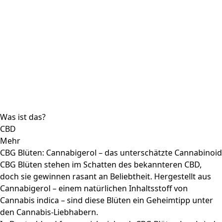
den Cannabis-Liebhabern.
In Deutschland fragen sich viele, ob CBG Blüten legal sind.
Tatsächlich sind sie hierzulande legal. Ein weiteres
häufiges Anliegen ist, ob CBG Blüten ärztlich verschrieben
werden können. In der Regel werden CBG-Produkte in
Deutschland nur selten verordnet. Viele sind auch besorgt,
ob CBG Blüten süchtig machen können. Doch laut der
Weltgesundheitsorganisation (WHO) besteht bei CBG kein
Suchtpotenzial.
CBG: Was Sie wissen sollten
– CBG ist eines von über 100 Cannabinoiden im Hanf.
– Es ist die Vorstufe von THC und CBD und besonders in
jungen Hanfpflanzen vorhanden.
– Der Gehalt an CBG nimmt mit der Reife der Pflanze ab
und wandelt sich in CBD und THC um.
Eigenschaften und Vorteile von CBG Blüten
Nicht psychogen: CBG macht nicht „high“.
Vielfältige Herkunft: Gewonnen aus verschiedenen
Cannabis-Arten.