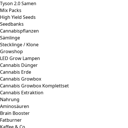
Kaffee & Co
MCT Öle & Fette
Nutrition System
Proteinpulver
Superfood
Supplements
Vitalpilze
Vitamine / Mineralstoffe
Smart Drugs
Microdosing
Nootropika
Biohacker
High-Performer
Diagnostik
Gesundheit & Lifestyle
Konzentration & Achtsamkeit
Licht
Luft & Atmen