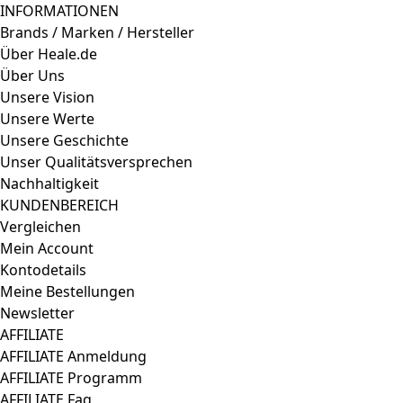
AFFILIATE Faq
Rechtliches
Impressum
AGB
Datenschutzerklärung
Widerrufsformular
Retoure
Cookie Einstellungen
Echtheit von Bewertungen
Kein Heilversprechen!
Suchtprävention & Allgemeine Hinweise
Support
Versand & Zahlung
Weiteres
Magazin
Cannabis Growing
Cannabissorten
med. Cannabissorten Reviews