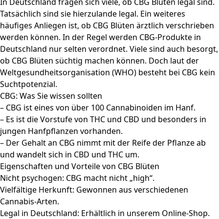
Legal in Deutschland: Erhältlich in unserem Online-Shop.
Studienbasierte Vorteile: CBG könnte beim Einsatz gegen
neurodegenerative Erkrankungen, Infektionskrankheiten
und Entzündungen helfen. Es kann auch den Appetit
anregen und bei psychischen Erkrankungen unterstützen.
CBD vs. CBG: Was ist der Unterschied?
CBD und CBG stammen beide von Cannabis, aber sie
unterscheiden sich in ihrer chemischen Struktur und ihren
Wirkungen. Während CBG als „Stammzelle“ gilt, da es sich
mit der Reifung in andere Cannabinoide umwandelt, hat
CBD bereits eine feste Position in der Cannabinoid-Familie.
Sicher und legal: CBG Blüten
CBG Blüten sind in Deutschland legal. Sie enthalten
weniger als 0,2% THC und sind daher nicht psychoaktiv.
Anwendung von CBG Blüten
Die Anwendung ähnelt der von CBD Blüten. Viele schätzen
sie wegen ihres einzigartigen Aromas, das von der
spezifischen Cannabis-Art und dem CBG-Gehalt abhängt.