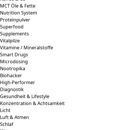
Schlaf
Wasser
Natürliche Testosteron-Booster
Magazin
FAQs
FAQ: Cannabis Legalisierung
HHC: Was ist das?
H4CBD: Was ist das?
THCP: Was ist das?
THC: Was ist das?
CBD: Was ist das?
FAQ – Outdoor Anbau
FAQ – Samen & Sorten
Wissen
Cannabissorten
Terpene
Mushrooms
Firmen
Cannabis Social Clubs Deutschland