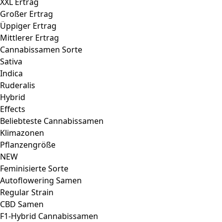
F1-Hybrid Cannabissamen
Tyson 2.0 Samen
Mix Packs
High Yield Seeds
Seedbanks
Cannabispflanzen
Sämlinge
Stecklinge / Klone
Growshop
LED Grow Lampen
Cannabis Dünger
Cannabis Erde
Cannabis Growbox
Cannabis Growbox Komplettset
Cannabis Extraktion
Nahrung
Aminosäuren
Brain Booster
Fatburner