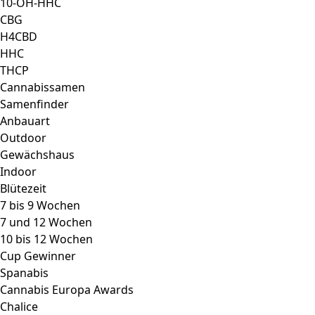
Chalice
Dope Cup
Emerald Cup
Emjays
High Times
Highlife
International Cannabis Award
Jack Herer Cup
Karma Cup
Earth Expo Festival
Seattle Cannabis Cup
Soft Secrets
Samen Typ
Regular
Feminized
Autoflower Seeds
Regular Autoflower
Photoperiod
Feminized Autoflowering