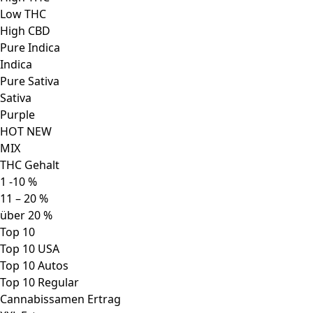
Cannabissamen Ertrag
XXL Ertrag
Großer Ertrag
Üppiger Ertrag
Mittlerer Ertrag
Cannabissamen Sorte
Sativa
Indica
Ruderalis
Hybrid
Effects
Beliebteste Cannabissamen
Klimazonen
Pflanzengröße
NEW
Feminisierte Sorte
Autoflowering Samen
Regular Strain
CBD Samen