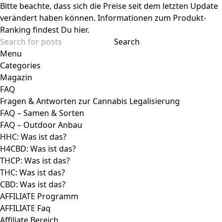
Affiliate Bereich
NL Onboarding
Wissen
Cannabissorten
Terpene
Mushrooms
Firmen
Cannabis Social Clubs Deutschland/
Cannabis Clubs
Cannabis Social Clubs Deutschland
Cannabis Clubs Verzeichnis
Cannabisrezept
med. Cannabis
Cannabis Telemedizin Anbieter
Cannabis Apotheke
Cannabis Arzt
Medizinische Cannabisblüten
Cannabinoide