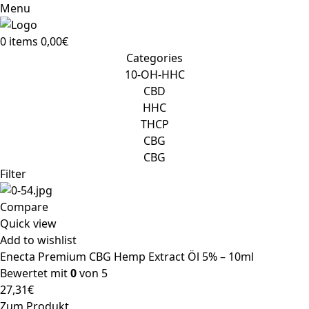
Menu
0
items
0,00
€
Categories
10-OH-HHC
CBD
HHC
THCP
CBG
CBG
Filter
Compare
Quick view
Add to wishlist
Enecta Premium CBG Hemp Extract Öl 5% – 10ml
Bewertet mit
0
von 5
27,31
€
Zum Produkt