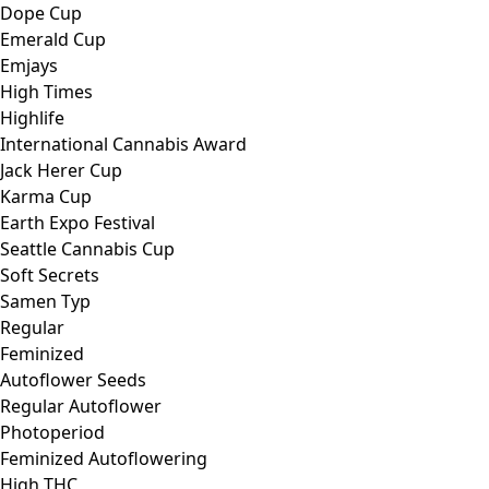
High THC
Low THC
High CBD
Pure Indica
Indica
Pure Sativa
Sativa
Purple
HOT NEW
MIX
THC Gehalt
1 -10 %
11 – 20 %
über 20 %
Top 10
Top 10 USA
Top 10 Autos
Top 10 Regular