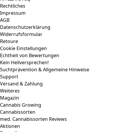
Aktionen
Bestseller
Neuheiten
Email Address*
Name
Ich stimme der
Datenschutzverordnung
zu.
Die CBD-Produkte sind weder Arzneimittel im Sinne von §2
des Arzneimittelgesetzes, noch Medizinprodukte im Sinne
von §3 des Medizinproduktegesetzes. Bei gesundheitlichen
Problemen oder Fragen zur Verwendung zu diesem Artikel
wende Dich bitte an einen Arzt oder Apotheker. CBD-,
HHC-, H4CBD- und THCP-haltige Produkte unterstehen
einer Altersbeschränkung und werden nur an Personen ab
18 Jahren versandt.
Weiterleitung zum Partnershop
Für jeden Verkauf, der über unsere Empfehlung erfolgt,
erhalten wir eine Provision von unserem Partnershop. Alle
Preise verstehen sich inklusive der geltenden gesetzlichen