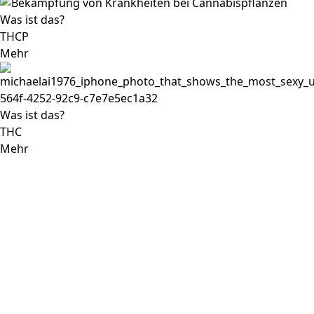
Was ist das?
THCP
Mehr
Was ist das?
THC
Mehr
Was ist das?
CBD
Mehr
CBG Blüten: Cannabigerol – das unterschätzte Cannabinoid
CBG Blüten stehen im Schatten des bekannteren CBD,
doch sie gewinnen rasant an Beliebtheit. Hergestellt aus
Cannabigerol – einem natürlichen Inhaltsstoff von
Cannabis indica – sind diese Blüten ein Geheimtipp unter