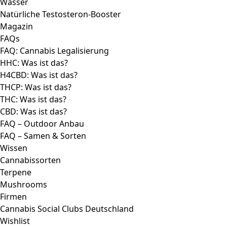
Wishlist
Compare
Login / Register
Shopping cart
Close
Growtalk
: Schicke uns jetzt deinen Growbericht und
gewinne tolle Preise.
Sign in
Close
No account yet?
Create an Account
Facebook
Instagram
Telegram
Search
Popular requests:
THC
HHC
H4CBD
THCP
CBD