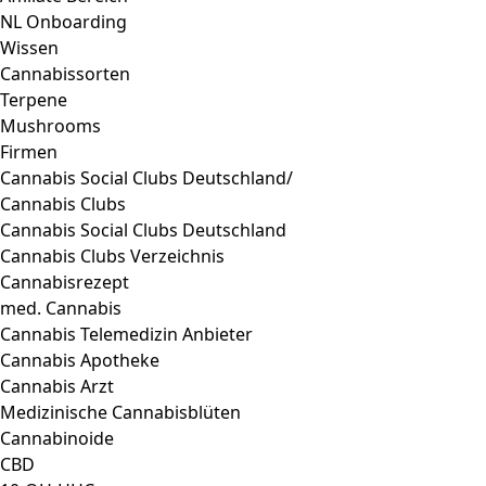
CBD
10-OH-HHC
CBG
H4CBD
HHC
THCP
Cannabissamen
Samenfinder
Anbauart
Outdoor
Gewächshaus
Indoor
Blütezeit
7 bis 9 Wochen
7 und 12 Wochen
10 bis 12 Wochen
Cup Gewinner
Spanabis
Cannabis Europa Awards