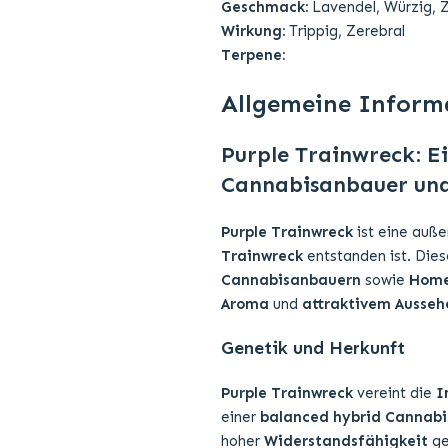
Geschmack:
Lavendel, Würzig, Zi
Wirkung:
Trippig, Zerebral
Terpene:
Allgemeine Inform
Purple Trainwreck: Ei
Cannabisanbauer un
Purple Trainwreck
ist eine auß
Trainwreck
entstanden ist. Die
Cannabisanbauern
sowie
Home
Aroma
und
attraktivem Ausseh
Genetik und Herkunft
Purple Trainwreck
vereint die
I
einer
balanced hybrid Cannabi
hoher
Widerstandsfähigkeit
g