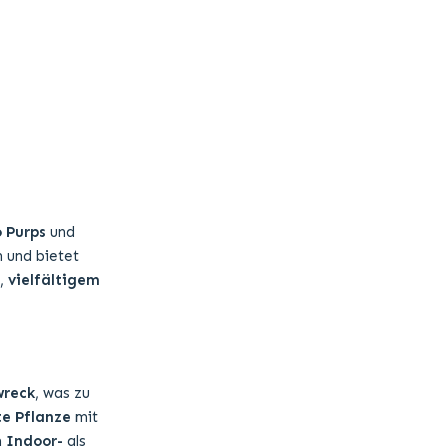
 Purps
und
n und bietet
,
vielfältigem
wreck
, was zu
te Pflanze
mit
m
Indoor-
als