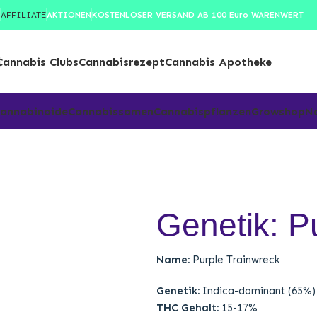
Growtalk
AFFILIATE
AKTIONEN
KOSTENLOSER VERSAND AB 100 Euro WARENWERT
Cannabis Clubs
Cannabisrezept
Cannabis Apotheke
annabinoide
Cannabissamen
Cannabispflanzen
Growshop
N
Genetik: P
Name:
Purple Trainwreck
Genetik:
Indica-dominant (65%)
THC Gehalt:
15-17%