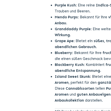
Purple Kush
: Eine reine
Indica-
Trauben und Beeren.
Mendo Purps
: Bekannt für ihre
v
Anbau
.
Granddaddy Purple
: Eine weit
Wirkung
.
Grape Ape
: Bietet ein
süßes, t
abendlichen Gebrauch
.
Blueberry
: Bekannt für ihre
fruc
die einen süßen Geschmack bev
Blackberry Kush
: Kombiniert
fr
abendliche Entspannung
.
Island Sweet Skunk
: Bietet ein
Aromen
, perfekt für den
ganztä
Diese
Cannabissorten
teilen
Pu
Aromen
und
guten Anbaueigen
Anbaukollektion
darstellen.