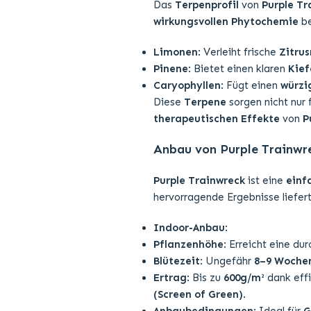
Das
Terpenprofil
von
Purple Tr
wirkungsvollen Phytochemie
be
Limonen
: Verleiht frische
Zitru
Pinene
: Bietet einen klaren
Kief
Caryophyllen
: Fügt einen
würzi
Diese
Terpene
sorgen nicht nur 
therapeutischen Effekte
von
P
Anbau von Purple Trainwr
Purple Trainwreck
ist eine
einf
hervorragende Ergebnisse liefert
Indoor-Anbau
:
Pflanzenhöhe
: Erreicht eine du
Blütezeit
: Ungefähr
8–9 Woche
Ertrag
: Bis zu
600g/m²
dank eff
(Screen of Green)
.