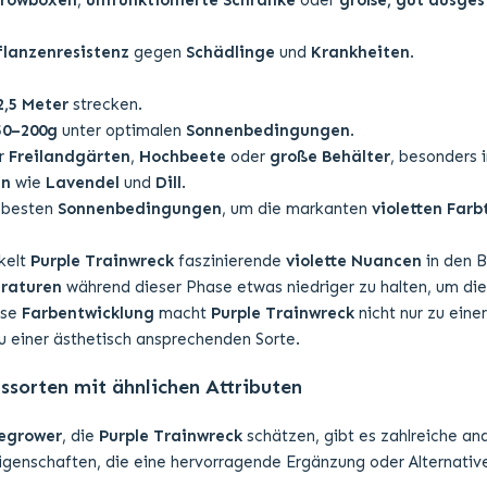
rowboxen
,
umfunktionierte Schränke
oder
große, gut ausges
flanzenresistenz
gegen
Schädlinge
und
Krankheiten
.
2,5 Meter
strecken.
50–200g
unter optimalen
Sonnenbedingungen
.
ür
Freilandgärten
,
Hochbeete
oder
große Behälter
, besonders 
en
wie
Lavendel
und
Dill
.
e besten
Sonnenbedingungen
, um die markanten
violetten Farb
kelt
Purple Trainwreck
faszinierende
violette Nuancen
in den B
raturen
während dieser Phase etwas niedriger zu halten, um di
ese
Farbentwicklung
macht
Purple Trainwreck
nicht nur zu einer
u einer ästhetisch ansprechenden Sorte.
sorten mit ähnlichen Attributen
egrower
, die
Purple Trainwreck
schätzen, gibt es zahlreiche an
igenschaften, die eine hervorragende Ergänzung oder Alternative