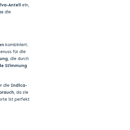
iva-Anteil
ein,
ps
die
en
kombiniert.
enuss für die
kung
, die durch
de Stimmung
ür die
Indica-
brauch
, da sie
rte ist perfekt