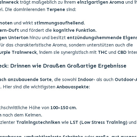
ainwreck
trägt maßgeblich zu ihrem
einzigartigen Aroma
und i
i. Die dominierenden
Terpene
sind:
snoten
und wirkt
stimmungsaufhellend
.
ern-Duft
und fördert die
kognitive Funktion
.
gen Unterton
hinzu und besitzt
entzündungshemmende Eigen
für das charakteristische Aroma, sondern unterstützen auch die
urple Trainwreck
, indem sie synergistisch mit
THC
und
CBD
inte
eck: Drinnen wie Draußen Großartige Ergebnisse
ach anzubauende Sorte
, die sowohl
Indoor-
als auch
Outdoor-
. Hier sind die wichtigsten
Anbauaspekte
:
rchschnittliche Höhe von
100–150 cm
.
n
nach dem Keimen.
izienter
Trainingstechniken
wie
LST (Low Stress Training)
un