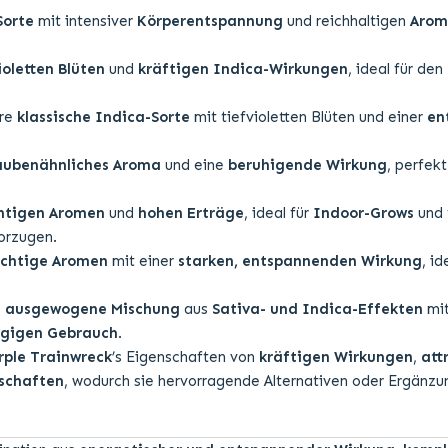
Sorte
mit intensiver
Körperentspannung
und reichhaltigen
Arom
ioletten Blüten
und
kräftigen Indica-Wirkungen
, ideal für den
ere
klassische Indica-Sorte
mit tiefvioletten Blüten und einer
en
raubenähnliches Aroma
und eine
beruhigende Wirkung
, perfekt
htigen Aromen
und
hohen Erträge
, ideal für
Indoor-Grows
und 
orzugen.
uchtige Aromen
mit einer
starken, entspannenden Wirkung
, id
e
ausgewogene Mischung
aus
Sativa- und Indica-Effekten
mi
gigen Gebrauch
.
rple Trainwreck
’s Eigenschaften von
kräftigen Wirkungen
,
att
schaften
, wodurch sie hervorragende Alternativen oder Ergänzu