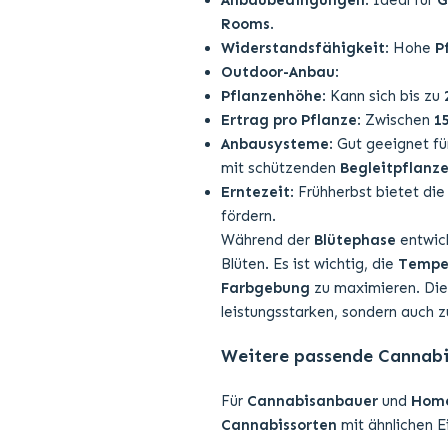
Anbaubedingungen
: Ideal für
G
Rooms
.
Widerstandsfähigkeit
: Hohe
P
Outdoor-Anbau
:
Pflanzenhöhe
: Kann sich bis zu
Ertrag pro Pflanze
: Zwischen
1
Anbausysteme
: Gut geeignet f
mit schützenden
Begleitpflanz
Erntezeit
: Frühherbst bietet di
fördern.
Während der
Blütephase
entwic
Blüten. Es ist wichtig, die
Tempe
Farbgebung
zu maximieren. Di
leistungsstarken, sondern auch z
Weitere passende Cannabis
Für
Cannabisanbauer
und
Hom
Cannabissorten
mit ähnlichen E