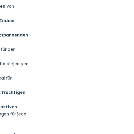
en
von
Indoor-
tspannenden
 für den
für diejenigen,
eal für
t
fruchtigen
raktiven
ngen für jede