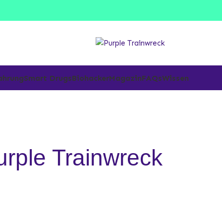
ahrung
Smart Drugs
Biohacker
Magazin
FAQs
Wissen
urple Trainwreck