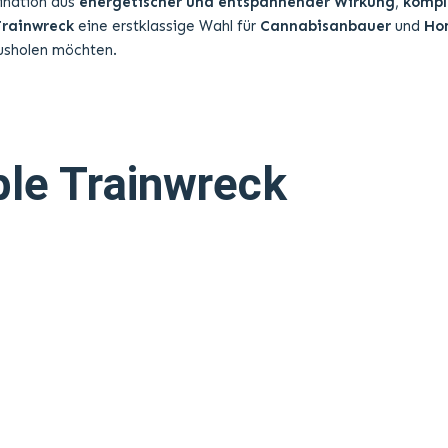
ination aus
energetischer und entspannender Wirkung
,
komp
Trainwreck
eine erstklassige Wahl für
Cannabisanbauer
und
Ho
usholen möchten.
le Trainwreck