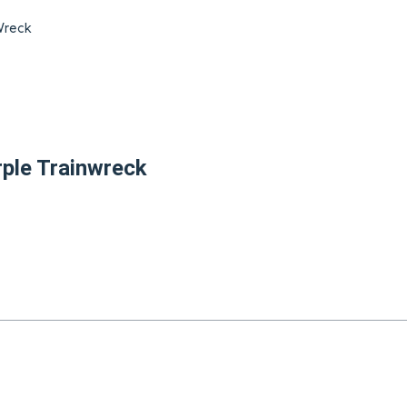
Wreck
rple Trainwreck