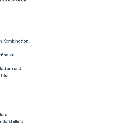
tattete Grow
in Kombination
töne
zu
lättern und
e
lila
dere
 darstellen: