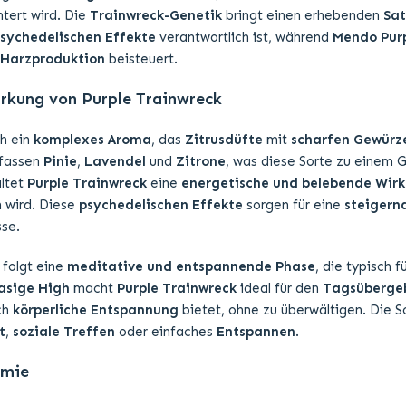
htert wird. Die
Trainwreck-Genetik
bringt einen erhebenden
Sat
sychedelischen Effekte
verantwortlich ist, während
Mendo Pur
 Harzproduktion
beisteuert.
kung von Purple Trainwreck
ch ein
komplexes Aroma
, das
Zitrusdüfte
mit
scharfen Gewürz
fassen
Pinie
,
Lavendel
und
Zitrone
, was diese Sorte zu einem G
ltet
Purple Trainwreck
eine
energetische und belebende Wir
 wird. Diese
psychedelischen Effekte
sorgen für eine
steigern
sse.
 folgt eine
meditative und entspannende Phase
, die typisch f
asige High
macht
Purple Trainwreck
ideal für den
Tagsüberge
ch
körperliche Entspannung
bietet, ohne zu überwältigen. Die So
t
,
soziale Treffen
oder einfaches
Entspannen
.
emie