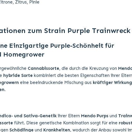
trone, Zitrus, Pinie
ationen zum Strain Purple Trainwreck
ne Einzigartige Purple-Schönheit für
d Homegrower
ergewöhnliche
Cannabissorte
, die durch die Kreuzung von
Mendo
se
hybride Sorte
kombiniert die besten Eigenschaften ihrer Elter
growern
eine beeindruckende Mischung aus
kräftiger Wirkung
en
.
ndica- und Sativa-Genetik
ihrer Eltern
Mendo Purps
und
Train
ssorte
führt. Diese genetische Kombination sorgt für eine
robus
egen
Schädlinge
und
Krankheiten
, wodurch der Anbau sowohl i