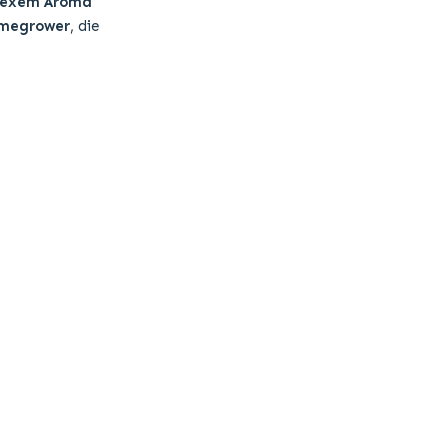
lexem Aroma
megrower
, die