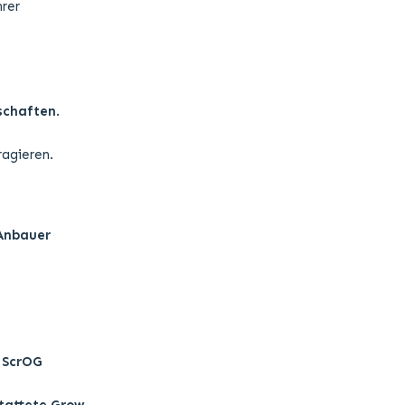
hrer
schaften
.
ragieren.
Anbauer
d
ScrOG