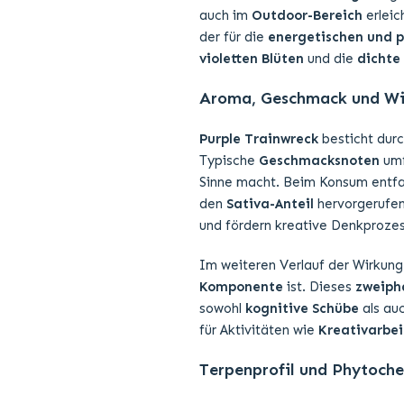
auch im
Outdoor-Bereich
erleic
der für die
energetischen und p
violetten Blüten
und die
dichte
Aroma, Geschmack und Wir
Purple Trainwreck
besticht dur
Typische
Geschmacksnoten
um
Sinne macht. Beim Konsum entfa
den
Sativa-Anteil
hervorgerufen
und fördern kreative Denkproze
Im weiteren Verlauf der Wirkung
Komponente
ist. Dieses
zweiph
sowohl
kognitive Schübe
als au
für Aktivitäten wie
Kreativarbei
Terpenprofil und Phytoch