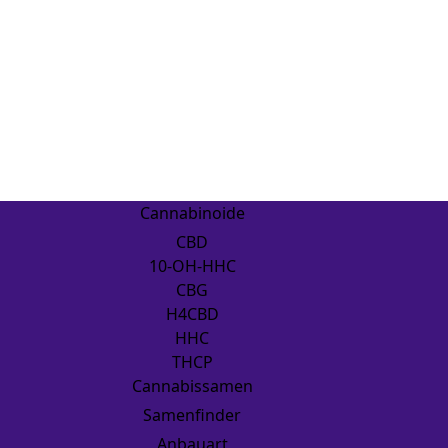
Cannabinoide
CBD
10-OH-HHC
CBG
H4CBD
HHC
THCP
Cannabissamen
Samenfinder
Anbauart