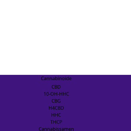
Cannabinoide
CBD
10-OH-HHC
CBG
H4CBD
HHC
THCP
Cannabissamen