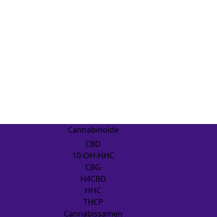
Cannabinoide
CBD
10-OH-HHC
CBG
H4CBD
HHC
THCP
Cannabissamen