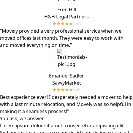
Eren Hill
H&H Legal Partners
★
★
★
★
★
5/5
“Movely provided a very professional service when we
moved offices last month. They were easy to work with
and moved everything on time.”
Emanuel Sadler
SavvyMarket
★
★
★
★
★
5/5
Best experience ever! I desperately needed a mover to help
with a last minute relocation, and Movely was so helpful in
making it a seamless process!”
You ask, we answer
Lorem ipsum dolor sit amet, consectetur adipiscing elit.
Sed auctor turpis eu arcu sagittis, id sagittis justo suscipit.