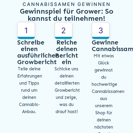
CANNABISSAMEN GEWINNEN
Gewinnspiel für Grower: So
kannst du teilnehmen!
1
2
3
Schreibe
Reiche
Gewinne
einen
deinen
Cannabissa
ausführlichen
Bericht
Mit etwas
Growbericht
ein
Glück
Teile deine
Schicke uns
gewinnst
Erfahrungen
deinen
du
und Tipps
detaillierten
hochwertige
rund um
Growbericht
Cannabissamen
deinen
und zeige,
aus
Cannabis-
was du
unserem
Anbau.
drauf hast!
Shop für
deinen
nächsten